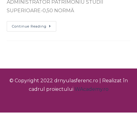
ADMINISTRATOR PATRIMONIU STUDII
SUPERIOARE-0,50 NORMĂ
Continue Reading
© Copyright 2022 drnyulasferenc.ro | Realizat în
cadrul proiectului
WAcademy.ro